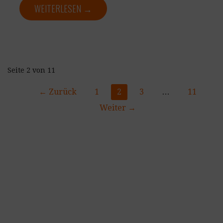
WEITERLESEN →
Beitrag
Seite 2 von 11
Navigation
← Zurück
1
2
3
…
11
Weiter →